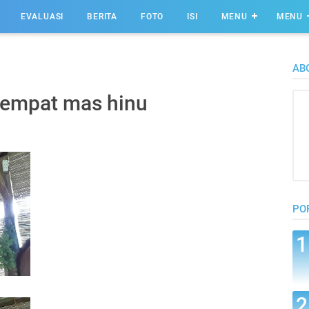
EVALUASI
BERITA
FOTO
ISI
MENU
MENU
AB
tempat mas hinu
PO