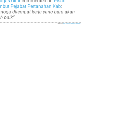
ugas Ukur
commented on
Pisah
but Pejabat Pertanahan Kab
:
moga ditempat kerja yang baru akan
ih baik”
Get this
Recent Comments Widget