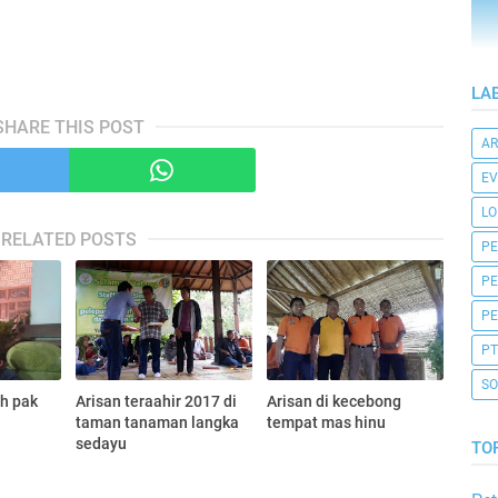
LA
SHARE THIS POST
AR
EV
L
RELATED POSTS
P
P
PE
PT
SO
ah pak
Arisan teraahir 2017 di
Arisan di kecebong
taman tanaman langka
tempat mas hinu
sedayu
TO