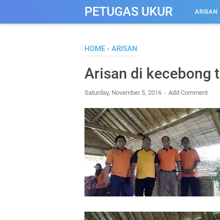
-->
PETUGAS UKUR
ARISAN
HOME
›
ARISAN
Arisan di kecebong 
Saturday, November 5, 2016
Add Comment