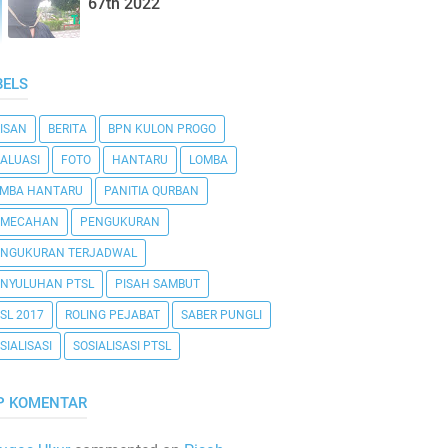
67th 2022
BELS
ISAN
BERITA
BPN KULON PROGO
ALUASI
FOTO
HANTARU
LOMBA
OMBA HANTARU
PANITIA QURBAN
EMECAHAN
PENGUKURAN
ENGUKURAN TERJADWAL
NYULUHAN PTSL
PISAH SAMBUT
SL 2017
ROLING PEJABAT
SABER PUNGLI
SIALISASI
SOSIALISASI PTSL
P KOMENTAR