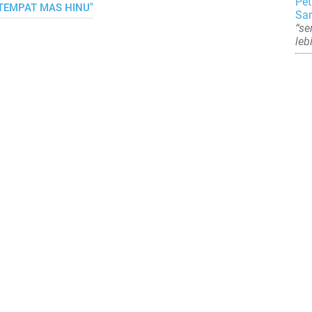
Pet
 TEMPAT MAS HINU"
Sam
“se
leb